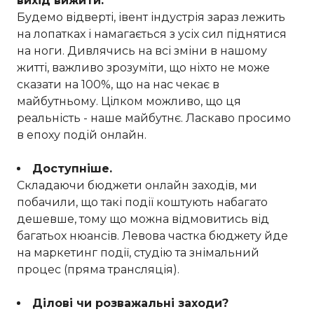
вихід вижити.
Будемо відверті, івент індустрія зараз лежить
на лопатках і намагається з усіх сил піднятися
на ноги. Дивлячись на всі зміни в нашому
житті, важливо зрозуміти, що ніхто не може
сказати на 100%, що на нас чекає в
майбутньому. Цілком можливо, що ця
реальність - наше майбутнє. Ласкаво просимо
в епоху подій онлайн.
Доступніше.
Складаючи бюджети онлайн заходів, ми
побачили, що такі події коштують набагато
дешевше, тому що можна відмовитись від
багатьох нюансів. Левова частка бюджету йде
на маркетинг події, студію та знімальний
процес (пряма трансляція).
Ділові чи розважальні заходи?