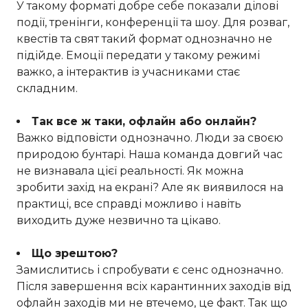
У такому форматі добре себе показали ділові
події, тренінги, конференції та шоу. Для розваг,
квестів та свят такий формат однозначно не
підійде. Емоції передати у такому режимі
важко, а інтерактив із учасниками стає
складним.
Так все ж таки, офлайн або онлайн?
Важко відповісти однозначно. Люди за своєю
природою бунтарі. Наша команда довгий час
не визнавала цієї реальності. Як можна
зробити захід на екрані? Але як виявилося на
практиці, все справді можливо і навіть
виходить дуже незвично та цікаво.
Що зрештою?
Замислитись і спробувати є сенс однозначно.
Після завершення всіх карантинних заходів від
офлайн заходів ми не втечемо, це факт. Так що